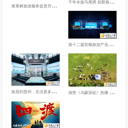
千
年水族马尾绣 创新焕发新生机
黄
果树旅游服务提质升级暖心护航游客行程
第
十二届安顺旅游产业发展大会开幕
旅
居到贵州，生活更多彩！贵旅集团2026年夏季产品推介会在沪举行
借
势《乌蒙深处》热播 黔西市推动影视流量变游客“留量”