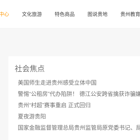
中心
文化旅游
特色商品
图说贵地
贵州教
社会焦点
美国师生走进贵州感受立体中国
警惕“公租房”代办陷阱！ 德江公安跨省擒获诈骗
贵州“村超”赛事重启 正式回归
夏夜游贵阳
国家金融监督管理总局贵州监管局原党委书记、