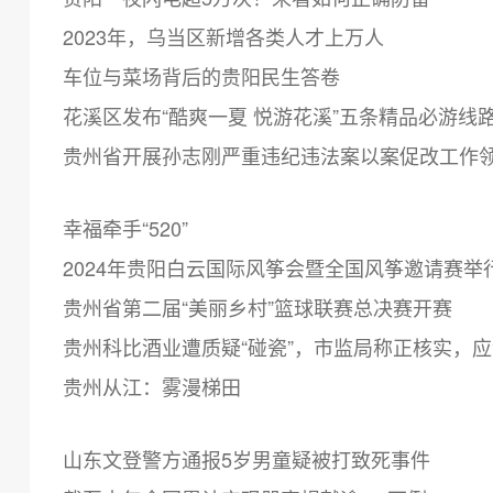
2023年，乌当区新增各类人才上万人
车位与菜场背后的贵阳民生答卷
花溪区发布“酷爽一夏 悦游花溪”五条精品必游线
贵州省开展孙志刚严重违纪违法案以案促改工作
幸福牵手“520”
2024年贵阳白云国际风筝会暨全国风筝邀请赛举
贵州省第二届“美丽乡村”篮球联赛总决赛开赛
贵州科比酒业遭质疑“碰瓷”，市监局称正核实，
贵州从江：雾漫梯田
山东文登警方通报5岁男童疑被打致死事件