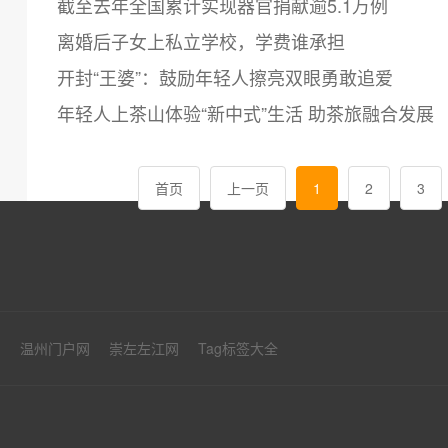
截至去年全国累计实现器官捐献逾5.1万例
离婚后子女上私立学校，学费谁承担
开封“王婆”：鼓励年轻人擦亮双眼勇敢追爱
年轻人上茶山体验“新中式”生活 助茶旅融合发展
首页
上一页
1
2
3
网
温州门户网
崇左左江网
Tag标签大全