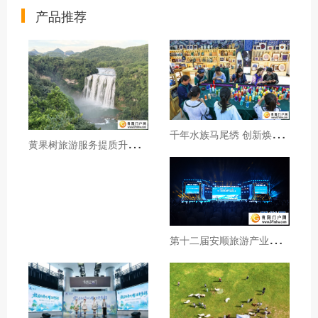
产品推荐
千
年水族马尾绣 创新焕发新生机
黄
果树旅游服务提质升级暖心护航游客行程
第
十二届安顺旅游产业发展大会开幕