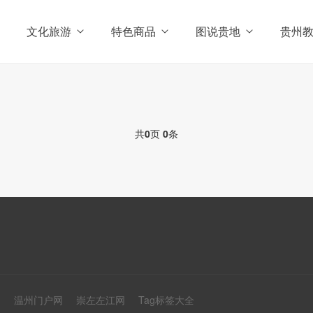
文化旅游
特色商品
图说贵地
贵州
共
0
页
0
条
网
温州门户网
崇左左江网
Tag标签大全