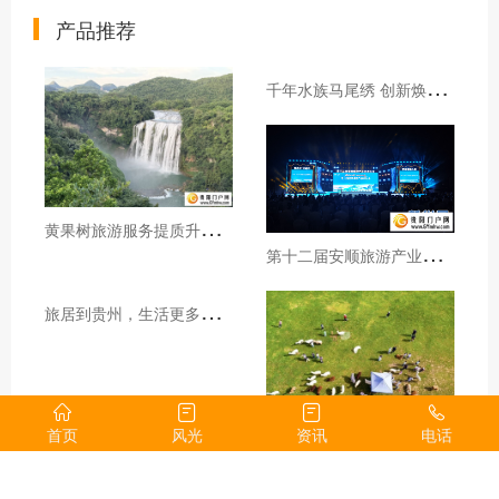
上一篇
下一篇
随便看看
贵阳荣获十大“大美之城”“舒适之城”的背后
乌当区明确2024年治房工作的六大重点
揭秘贵阳贵安粮油作物增产增效“良方”
贵州首条自动驾驶移动空间体验线完成城市道路多场景实测
观山湖区现代服务业实现能级跃升！
贵阳大数据科创城：现代化新城跃然眼前
贵阳与八大城市签约 推进政务服务“跨省通办”
首页
风光
资讯
电话
贵阳获CMA资质的检验检测机构数量位居全省第一的背后
胡忠雄率队赴北京考察招商