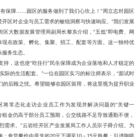
”
勤有保障……园区的服务做到了我们心坎上！”周立志对园区
经开区对企业与员工需求的敏锐洞察与快速响应。“我们发展
云岩区大数据发展管理局副局长黎东介绍，“五低”即电费、网
则体现在政策、孵化、集聚、招工、配套等方面。这一独特优
条服务生态。
支持，这也使“吃住行”民生保障成为企业落地和人才稳定的
实际的生活配套。”一位在园区实习的标注师表示，“面试时
们的后顾之忧。希望能够在园区留用，将这里视为提升职业
区将常态化走访企业员工作为发现并解决问题的“关键一
宿舍租金仍高于部分员工预期，公交线路不足导致通勤不便，
烈需求。”云岩经开区产业发展局工作人员宗子舜介绍。为
：食堂餐价由原先的20元下调至10－15元每餐；引进咖啡