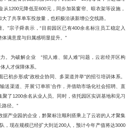
从1200元降低至600元，同步加装窗帘、晾衣架等设施，
加大了共享单车投放量，也积极洽谈新增公交线路。
。”宗子舜表示，“目前园区已有400余名标注员工稳定入
整体满意度与归属感明显提升。”
力。为破解企业 “招人难、留人难”问题，云岩经开区构
一体人才保障体系。
面已初步形成“政校企协同、多渠道并举”的招引培训体系。
输送渠道、开展‘订单班’合作，并借助市场化社会招聘、直
聚了1200余名从业人员。同时，依托园区实训基地和见习
路径。”
数据产业园的企业，黔聚标注顺利搭乘上了云岩的人才聚集
队，现在规模已经扩大到近200人，预计今年产值将达3000