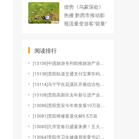
借势《乌蒙深处》
热播 黔西市推动影
视流量变游客“留量”
阅读排行
[
13156]中国旅游专列助推旅游产业加速“向美而行”
[
13138]贵阳轨道交通支付宝乘车码上线
[
13114]马宁宇在花溪区开展信访包案督访工作
[
13108]贵阳高新区去年新引进产业项目到位资金超百
[
13086]贵阳贵安今年将发展10万亩林下种植
[
13081]贵阳将修复退化林5.5万亩
[
13065]孔学堂春日盛宴来袭！五大特色活动邀您共赴
[
13064]贵阳市卫生健康局党委书记娄果：六个方面精