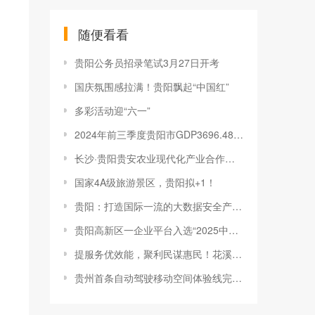
随便看看
贵阳公务员招录笔试3月27日开考
国庆氛围感拉满！贵阳飘起“中国红”
多彩活动迎“六一”
2024年前三季度贵阳市GDP3696.48亿元，同比增长6.0%
长沙·贵阳贵安农业现代化产业合作推介活动举行 签约产业项目12个 总投资2.5亿元
国家4A级旅游景区，贵阳拟+1！
贵阳：打造国际一流的大数据安全产业集聚区
贵阳高新区一企业平台入选“2025中国AI+应用Top50”优秀案例
提服务优效能，聚利民谋惠民！花溪区民政局多措并举写好“民生答卷”
贵州首条自动驾驶移动空间体验线完成城市道路多场景实测