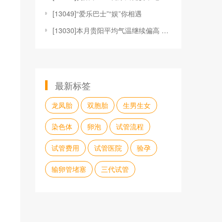
[
13049]“爱乐巴士”“娱”你相遇
[
13030]本月贵阳平均气温继续偏高 但存在阶段性寒
最新标签
龙凤胎
双胞胎
生男生女
染色体
卵泡
试管流程
试管费用
试管医院
验孕
输卵管堵塞
三代试管