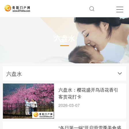
六盘水
六盘水
六盘水：樱花盛开鸟语花香引
客赏花打卡
2026-03-07
“冬日第一锅”开启滑雪季美食盛